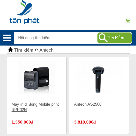
Tìm kiếm
Antech
Máy in di động Mobile print
Antech AS2500
RPP02N
1,350,000
đ
3,818,000
đ