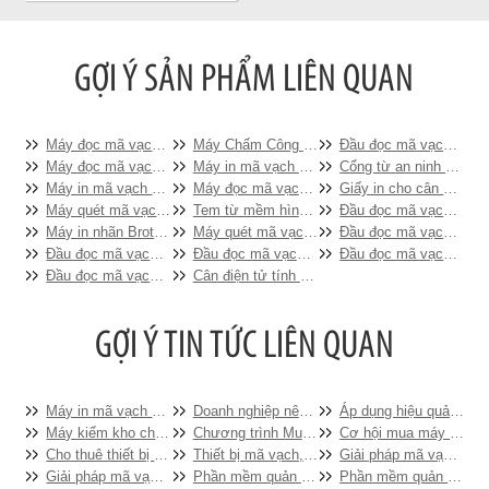
Máy đọc mã vạch Zebra LS2208
Máy Chấm Công RONALD JACK F19 (vân tay, thẻ từ, kiểm soát cửa)
Đầu đọc mã vạch cầm tay DATALOGIC QSImager QD2130
Máy đọc mã vạch không dây MT2000
Máy in mã vạch TOSHIBA B-SX5T-TS22
Cổng từ an ninh siêu thị Eguard EG-3368W
Máy in mã vạch Printronix T5000r
Máy đọc mã vạch Zebex Z3100 ( không chân đế)
Giấy in cho cân điện tử in tem (58x40)
Máy quét mã vạch Datalogic Magellan 800i(2D)
Tem từ mềm hình vuông
Đầu đọc mã vạch để bàn Datalogic MAGELLAN 2200VS
Máy in nhãn Brother PT-E550WVP
Máy quét mã vạch Datalogic Magellan™ 800i (1D)
Đầu đọc mã vạch Zebex Z-3220
Đầu đọc mã vạch Không dây Zebex Z 3191 BT
Đầu đọc mã vạch Zebex Z-3190
Đầu đọc mã vạch INTERMEC SR30
Đầu đọc mã vạch Không dây Symbol LS4278
Cân điện tử tính tiền Topcash AL-S31
Máy in mã vạch Datamax I4212 – Sự lựa chọn hoàn hảo cho siêu thị, DN sản xuất
Doanh nghiệp nên dùng máy chấm công vân tay nào là tốt
Áp dụng hiệu quả mã số mã vạch trong quản lý siêu thị
Máy kiểm kho chuyên dụng chất lượng nhất MOTOROLA MC2180
Chương trình Mua hàng giá rẻ được tặng thẻ mua hàng
Cơ hội mua máy in mã vạch giá ưu đãi cho cửa hàng, siêu thị, khu công nghiệp
Cho thuê thiết bị kiểm kho tự động
Thiết bị mã vạch, giải pháp tổng thể cho mọi loại hình doanh nghiệp
Giải pháp mã vạch cho sản xuất
Giải pháp mã vạch tối ưu cho nghành vận tải hàng hóa và hậu cần
Phần mềm quản lý bán hàng bằng mã vạch
Phần mềm quản lý cửa hàng đồ chơi tích hợp công nghệ mã số mã vạch