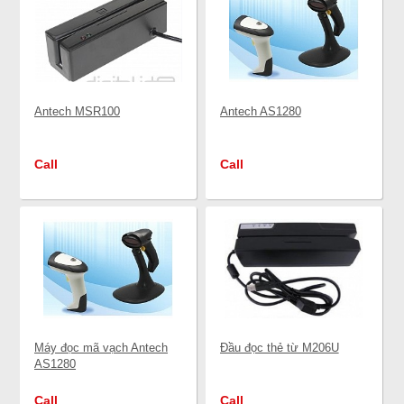
Antech MSR100
Antech AS1280
Call
Call
Máy đọc mã vạch Antech
Đầu đọc thẻ từ M206U
AS1280
Call
Call