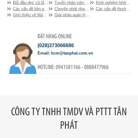
Đổi đầu đọc cũ lấy đầu đọc mã vạch mới
Tuyển nhân viên KD thị trường, marketing
Kinh nghiệm khởi nghiệp cho mô hình Cửa hàng tiện lợi
Các vấn đề liên quan đến ruy băng cho máy in hóa đơn EPSON
Chuyển phát nhanh nên dùng máy tít nào
Các vấn đề thường gặp đối với máy kiểm kho CipherLab
Giới thiệu về Máy quét mã vạch
Giải phảp quản lý bán hàng chuyên nghiệp dành cho lĩnh vực Nhà hàng, khách sạn, Bar, Cafe và Cửa hàng thức ăn nhanh.
ĐẶT HÀNG ONLINE
(028)373066686
hcm@tanphat.com.vn
0941581166 - 0888477966
CÔNG TY TNHH TMDV VÀ PTTT TÂN
PHÁT