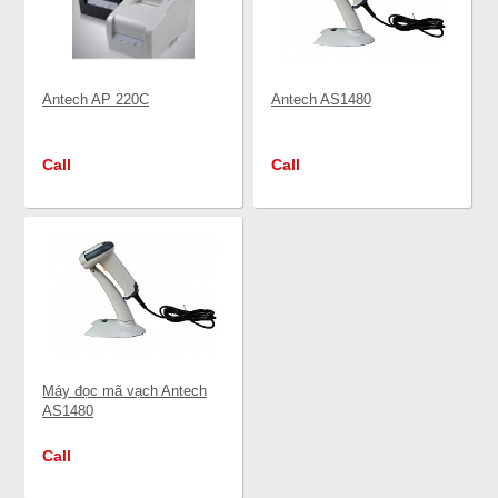
Antech AP 220C
Antech AS1480
Call
Call
Máy đọc mã vạch Antech
AS1480
Call