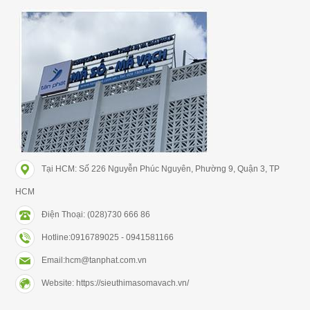
Tại HCM: Số 226 Nguyễn Phúc Nguyên, Phường 9, Quận 3, TP
HCM
Điện Thoại: (028)730 666 86
Hotline:0916789025 - 0941581166
Email:hcm@tanphat.com.vn
Website: https://sieuthimasomavach.vn/