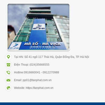
Tại HN: Số 41 ngõ 117 Thái Hà, Quận Đống Đa, TP. Hà Nội
Điện Thoại: (024)35666555
Hotline:0916660041 - 0912270988
Email: pp01@tanphat.com.vn
Website: https://tanphat.com.vn