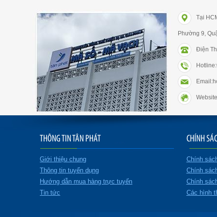
Tại HC
Phường 9, Qu
Điện Th
Hotlin
Email:
Website
THÔNG TIN TÂN PHÁT
CHÍNH SÁ
Giới thiệu chung
Chính sác
Thông tin tuyển dụng
Chính sác
Hướng dẫn mua hàng trực tuyến
Chính sách
Tin tức
Các hình t