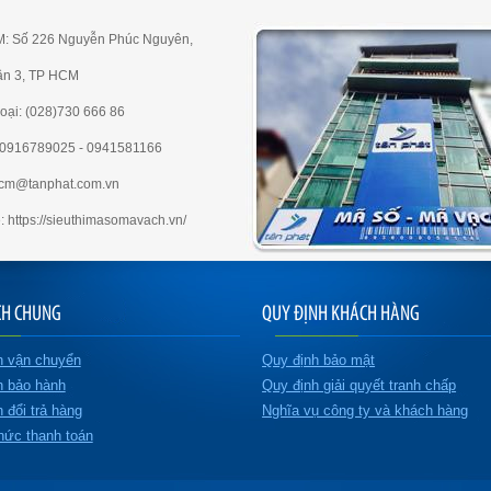
M: Số 226 Nguyễn Phúc Nguyên,
ận 3, TP HCM
oại: (028)730 666 86
e:0916789025 - 0941581166
hcm@tanphat.com.vn
: https://sieuthimasomavach.vn/
CH CHUNG
QUY ĐỊNH KHÁCH HÀNG
h vận chuyển
Quy định bảo mật
h bảo hành
Quy định giải quyết tranh chấp
 đổi trả hàng
Nghĩa vụ công ty và khách hàng
hức thanh toán