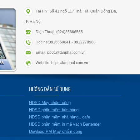
Tại HN: Số 41 ngõ 117 Thái Hà, Quận Đống Đa,
TP. Hà Nội
Điện Thoại: (024)35666555
Hotline:0916660041 - 0912270988
Email: pp01@tanphat.com.vn
Website: https://tanphat.com.vn
HƯỚNG DẪN SỬ DỤNG
HDSD Máy chấm công
HDSD phần mềm bán hàng
HDSD phần mềm nhà hàng , cafe
HDSD phần mềm in mã vạch Bartender
Dowload PM Máy chấm công