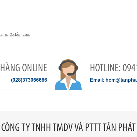
iá
,
rẻ,
,
độ
,
bền
,
cao
,
 HÀNG ONLINE
094
(028)373066686
hcm@tanphat
CÔNG TY TNHH TMDV VÀ PTTT TÂN PHÁT