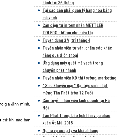
hành tới 36 tháng
Tại sao cần phải quản lý hàng hóa bằng
mã vạch
Cân điện tử in tem nhãn METTLER
TOLEDO - bCom cho siêu thị
Tuyen dung 3 Vị trí tháng 4
Tuyển nhân viên tư vấn, chăm sóc khác
hàng qua điện thoại
Ứng dụng máy quét mã vạch trong
chuyển phát nhanh
Tuyển nhân viên KD thị trường, marketing
" Siêu khuyến mại " Đại tiệc sinh nhật
mừng Tân Phát tròn 12 Tuổi
Cần tuyển nhân viên kinh doanh tại Hà
o gia đình mình,
Nội
Tân Phát thông báo lịch làm việc chào
t cứ khi nào bạn
xuân Ất Mùi 2015
Nghĩa vụ công ty và khách hàng