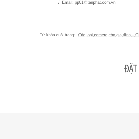
/ Email: pp01@tanphat.com.vn
Các
,
loại
,
camera
,
cho
,
gia
,
đình
,
–
,
G
ĐẶT