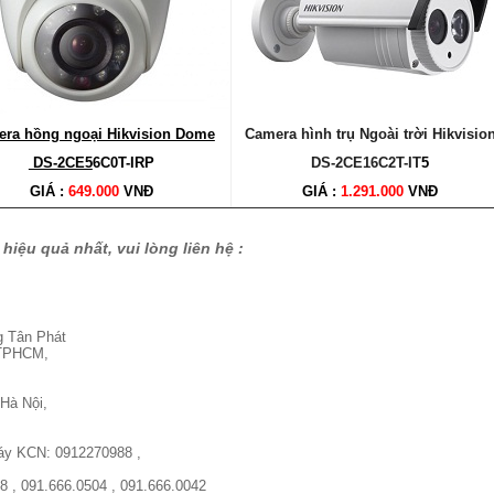
ra hồng ngoại Hikvision Dome
Camera hình trụ Ngoài trời Hikvisio
DS-2CE5
6C0T-IRP
DS-2CE16C2T-IT
5
GIÁ :
649.000
VNĐ
GIÁ :
1.291.000
VNĐ
hiệu quả nhất, vui lòng liên hệ :
g Tân Phát
, TPHCM,
Hà Nội,
máy KCN: 0912270988 ,
8 , 091.666.0504 , 091.666.0042