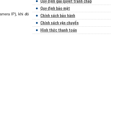
Quy định giải quyết tranh chấp
Quy định bảo mật
amera IP
), khi đó
Chính sách bảo hành
Chính sách vận chuyển
Hình thức thanh toán