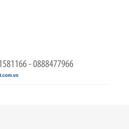
1581166 - 0888477966
.com.vn