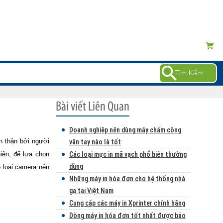
Doanh nghiệp nên dùng máy chấm công
n thận bởi người
vân tay nào là tốt
iên, để lựa chọn
Các loại mực in mã vạch phổ biến thường
dùng
 loại camera nên
Những máy in hóa đơn cho hệ thống nhà
ga tại Việt Nam
Cung cấp các máy in Xprinter chính hãng
Dòng máy in hóa đơn tốt nhất được bảo