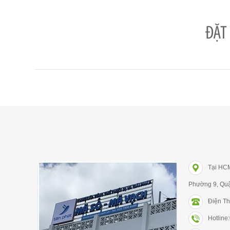
ĐẶT
Tại HC
Phường 9, Qu
Điện Th
Hotlin