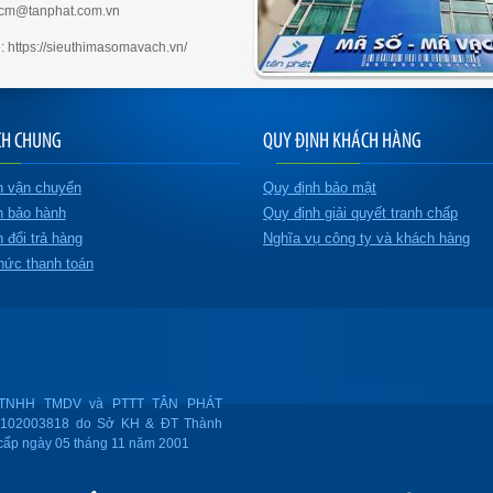
hcm@tanphat.com.vn
: https://sieuthimasomavach.vn/
CH CHUNG
QUY ĐỊNH KHÁCH HÀNG
h vận chuyển
Quy định bảo mật
h bảo hành
Quy định giải quyết tranh chấp
 đổi trả hàng
Nghĩa vụ công ty và khách hàng
hức thanh toán
TNHH TMDV và PTTT TÂN PHÁT
0102003818 do Sở KH & ĐT Thành
cấp ngày 05 tháng 11 năm 2001