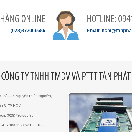
 HÀNG ONLINE
094
(028)373066686
hcm@tanphat
CÔNG TY TNHH TMDV VÀ PTTT TÂN PHÁT
M: Số 226 Nguyễn Phúc Nguyên,
ận 3, TP HCM
oại: (028)730 666 86
e:0916789025 - 0941581166