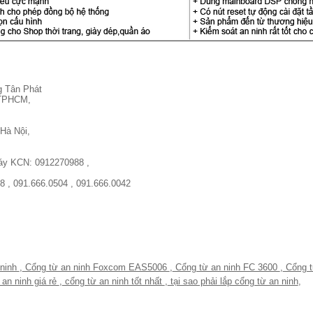
g Tân Phát
, TPHCM,
Hà Nội,
máy KCN: 0912270988 ,
8 , 091.666.0504 , 091.666.0042
 ninh
,
Cổng từ an ninh Foxcom EAS5006
,
Cổng từ an ninh FC 3600
,
Cổng t
an ninh giá rẻ
,
cổng từ an ninh tốt nhất
,
tại sao phải lắp cổng từ an ninh
,