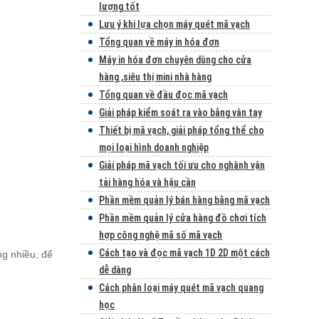
lượng tốt
Lưu ý khi lựa chọn máy quét mã vạch
Tổng quan về máy in hóa đơn
Máy in hóa đơn chuyên dùng cho cửa
hàng ,siêu thị mini nhà hàng
Tổng quan về đầu đọc mã vạch
Giải pháp kiểm soát ra vào bằng vân tay
Thiết bị mã vạch, giải pháp tổng thể cho
mọi loại hình doanh nghiệp
Giải pháp mã vạch tối ưu cho nghành vận
tải hàng hóa và hậu cần
Phần mềm quản lý bán hàng bằng mã vạch
Phần mềm quản lý cửa hàng đồ chơi tích
hợp công nghệ mã số mã vạch
Cách tạo và đọc mã vạch 1D 2D một cách
ng nhiều, để
dễ dàng
Cách phân loại máy quét mã vạch quang
học