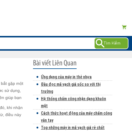
Ứng dụng của máy in thẻ nhựa
g bắt gặp một
Đầu đọc mã vạch giá sốc so với thị
hức sử dụng,
trường
rên giúp bạn
Hệ thống chấm công nhận dạng khuôn
mặt
 đó, khi nhận
Cách thức hoạt động của máy chấm công
từ, điều này
vân tay
Top những máy in mã vạch giá rẻ chất