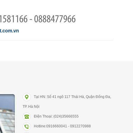
1581166 - 0888477966
.com.vn
Tại HN: Số 41 ngõ 117 Thái Hà, Quận Đống Đa,
TP. Hà Nội
Điện Thoại: (024)35666555
Hotline:0916660041 - 0912270988