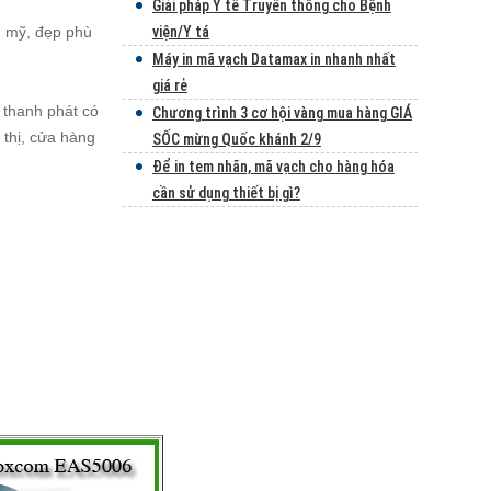
Giải pháp Y tế Truyền thông cho Bệnh
m mỹ, đẹp phù
viện/Y tá
Máy in mã vạch Datamax in nhanh nhất
giá rẻ
 thanh phát có
Chương trình 3 cơ hội vàng mua hàng GIÁ
 thị, cửa hàng
SỐC mừng Quốc khánh 2/9
Để in tem nhãn, mã vạch cho hàng hóa
cần sử dụng thiết bị gì?