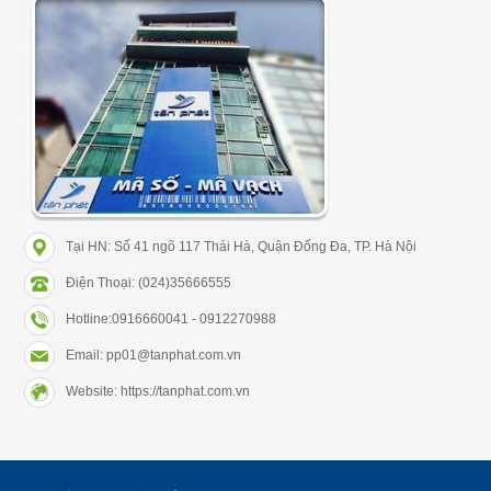
Tại HN: Số 41 ngõ 117 Thái Hà, Quận Đống Đa, TP. Hà Nội
Điện Thoại: (024)35666555
Hotline:0916660041 - 0912270988
Email: pp01@tanphat.com.vn
Website: https://tanphat.com.vn