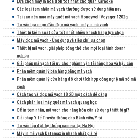
Lựa chọn máy in hóa đơn tốt nhất cho quán Karaoke
Các loại tem nhãn mã vạch thường được sử dụng hiện nay
Tại sao nên mua máy quét mã vạch Honeywell Voyager 1202g
Tư vấn lựa chọn đầu đọc mã vạch , máy in mã vạch
Thiết bị kiểm soát cửa tốt nhất nhiều khách hàng lựa chọn
Máy đọc mã vạch - Ứng dụng và tiêu chí lựa chọn
Thiết bị mã vạch, giải pháp tổng thể cho mọi loại hình doanh
nghiệp
Giải pháp mã vạch tối ưu cho nghành vận tải hàng hóa và hậu cần
Phần mềm quản lý bán hàng bằng mã vạch
Phần mềm quản lý cửa hàng đồ chơi tích hợp công nghệ mã số mã
vạch
Cách tạo và đọc mã vạch 1D 2D một cách dễ dàng
Cách phân loại máy quét mã vạch quang học
Để in tem nhãn, mã vạch cho hàng hóa cần sử dụng thiết bị gì?
Giải pháp Y tế Truyền thông cho Bệnh viện/Y tá
Tư vấn lắp đặt hệ thống camera tại Hà Nội
Máy in mã vạch Datamax in nhanh nhất giá rẻ