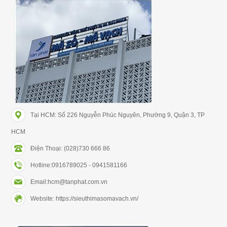
Tại HCM: Số 226 Nguyễn Phúc Nguyên, Phường 9, Quận 3, TP
HCM
Điện Thoại: (028)730 666 86
Hotline:0916789025 - 0941581166
Email:hcm@tanphat.com.vn
Website: https://sieuthimasomavach.vn/