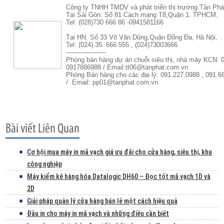
Công ty TNHH TMDV và phát triển thị trường Tân Phá
Tại Sài Gòn: Số 81 Cách mạng T8,Quận 1, TPHCM,
Tel: (028)730 666 86 -0941581166
Tại HN: Số 33 Võ Văn Dũng,Quận Đống Đa, Hà Nội,
Tel: (024) 35. 666.555 , (024)73003666
--------------------
Phòng bán hàng dự án chuỗi siêu thị, nhà máy KCN: 
0917886988 / Email:tt06@tanphat.com.vn
Phòng Bán hàng cho các đại lý: 091.227.0988 , 091.6
/ Email: pp01@tanphat.com.vn
Cơ hội mua máy in mã vạch giá ưu đãi cho cửa hàng, siêu thị, khu
công nghiệp
Máy kiểm kê hàng hóa Datalogic DH60 – Đọc tốt mã vạch 1D và
2D
Giải pháp quản lý cửa hàng bán lẻ một cách hiệu quả
Đầu in cho máy in mã vạch và những điều cần biết