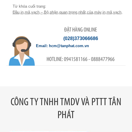
Đầu
,
in
,
mã
,
vạch
,
–
,
Bộ
,
phận
,
quan
,
trọng
,
nhất
,
của
,
máy
,
in
,
mã
,
vạch
,
ĐẶT HÀNG ONLINE
(028)373066686
hcm@tanphat.com.vn
0941581166 - 0888477966
CÔNG TY TNHH TMDV VÀ PTTT TÂN
PHÁT