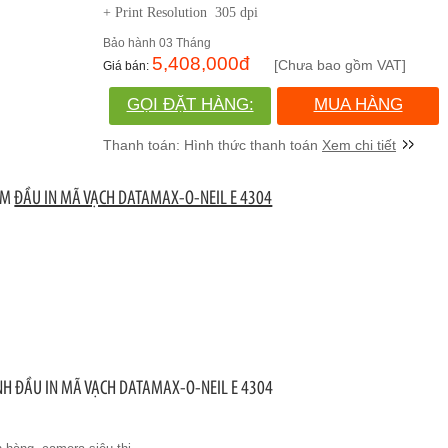
+ Print Resolution 305 dpi
03 Tháng
5,408,000
đ
[Chưa bao gồm VAT]
GỌI ĐẶT HÀNG:
MUA HÀNG
(028)730.666.86
Xem chi tiết
ẨM
ĐẦU IN MÃ VẠCH DATAMAX-O-NEIL E 4304
NH ĐẦU IN MÃ VẠCH DATAMAX-O-NEIL E 4304