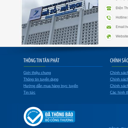
Điện Th
Hotlin
Email:
Website
THÔNG TIN TÂN PHÁT
CHÍNH SÁ
Giới thiệu chung
Chính sác
Thông tin tuyển dụng
Chính sác
Hướng dẫn mua hàng trực tuyến
Chính sách
Tin tức
Các hình t