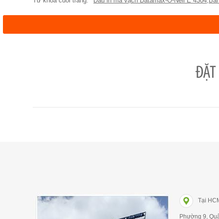
Đầu in mã vạch Datamax-O-Neil E 4304
,
Bá
ĐẶT
Tại HC
Phường 9, Qu