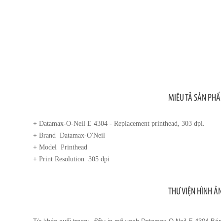
MIÊU TẢ SẢN PH
+ Datamax-O-Neil E 4304 - Replacement printhead, 303 dpi.
+ Brand Datamax-O'Neil
+ Model Printhead
+ Print Resolution 305 dpi
THƯ VIỆN HÌNH Ả