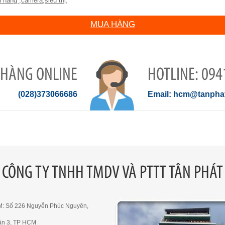
n hàng
,
camera
,
siêu thị
,
MUA HÀNG
 HÀNG ONLINE
094
(028)373066686
hcm@tanphat
CÔNG TY TNHH TMDV VÀ PTTT TÂN PHÁT
M: Số 226 Nguyễn Phúc Nguyên,
ận 3, TP HCM