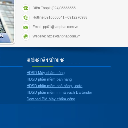
Điện Thoại: (024)35666555
Hotline:0916660041 - 0912270988
Email: pp01@tanphat.com.vn
Website: https://tanphat.com.vn
HƯỚNG DẪN SỬ DỤNG
HDSD Máy chấm công
HDSD phần mềm bán hàng
HDSD phần mềm nhà hàng , cafe
HDSD phần mềm in mã vạch Bartender
Dowload PM Máy chấm công