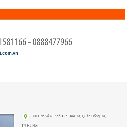
1581166 - 0888477966
.com.vn
Tại HN: Số 41 ngõ 117 Thái Hà, Quận Đống Đa,
TP. Hà Nội