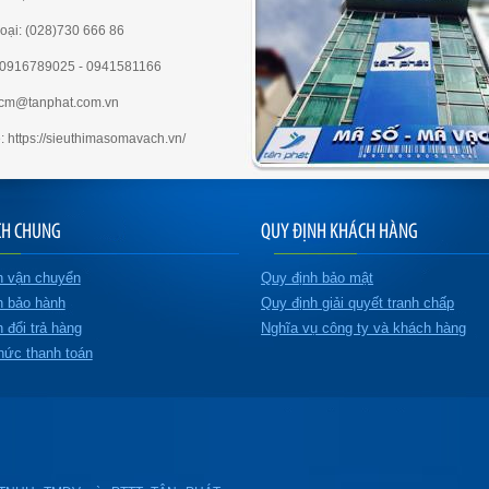
oại: (028)730 666 86
e:0916789025 - 0941581166
hcm@tanphat.com.vn
: https://sieuthimasomavach.vn/
CH CHUNG
QUY ĐỊNH KHÁCH HÀNG
h vận chuyển
Quy định bảo mật
h bảo hành
Quy định giải quyết tranh chấp
 đổi trả hàng
Nghĩa vụ công ty và khách hàng
hức thanh toán