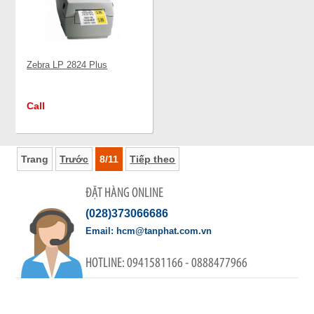
Zebra LP 2824 Plus
Call
Trang
Trước
8/11
Tiếp theo
ĐẶT HÀNG ONLINE
(028)373066686
hcm@tanphat.com.vn
0941581166 - 0888477966