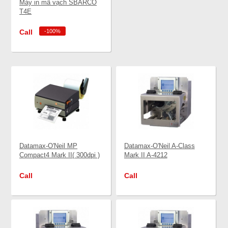
Máy in mã vạch SBARCO
T4E
Call
-100%
Datamax-O'Neil MP
Datamax-O'Neil A-Class
Compact4 Mark II( 300dpi )
Mark II A-4212
Call
Call