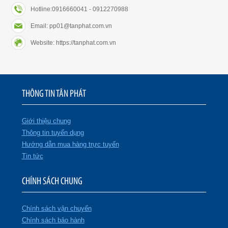
Hotline:0916660041 - 0912270988
Email: pp01@tanphat.com.vn
Website: https://tanphat.com.vn
THÔNG TIN TÂN PHÁT
Giới thiệu chung
Thông tin tuyển dụng
Hướng dẫn mua hàng trực tuyến
Tin tức
CHÍNH SÁCH CHUNG
Chính sách vận chuyển
Chính sách bảo hành