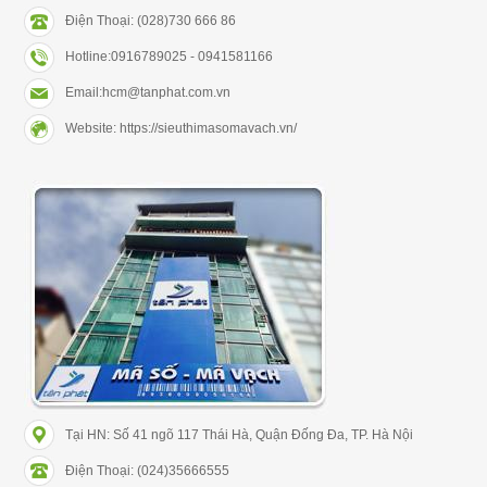
Điện Thoại: (028)730 666 86
Hotline:0916789025 - 0941581166
Email:hcm@tanphat.com.vn
Website: https://sieuthimasomavach.vn/
Tại HN: Số 41 ngõ 117 Thái Hà, Quận Đống Đa, TP. Hà Nội
Điện Thoại: (024)35666555