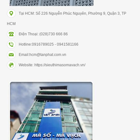
Tại HCM: Số 226 Nguyễn Phúc Nguyên, Phường 9, Quận 3, TP
HCM
Điện Thoại: (028)730 666 86
Hotline:0916789025 - 0941581166
Email:hcm@tanphat.com.vn
Website: https://sieuthimasomavach.vn/