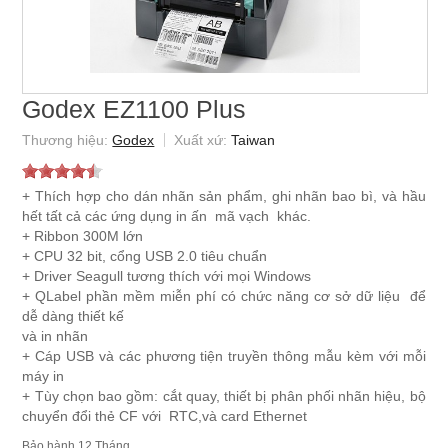
Godex EZ1100 Plus
Godex
Taiwan
+ Thích hợp cho dán nhãn sản phẩm, ghi nhãn bao bì, và hầu
hết tất cả các ứng dụng in ấn mã vạch khác.
+ Ribbon 300M lớn
+ CPU 32 bit, cổng USB 2.0 tiêu chuẩn
+ Driver Seagull tương thích với mọi Windows
+ QLabel phần mềm miễn phí có chức năng cơ sở dữ liệu để
dễ dàng thiết kế
và in nhãn
+ Cáp USB và các phương tiện truyền thông mẫu kèm với mỗi
máy in
+ Tùy chọn bao gồm: cắt quay, thiết bị phân phối nhãn hiệu, bộ
chuyển đổi thẻ CF với RTC,và card Ethernet
12 Tháng