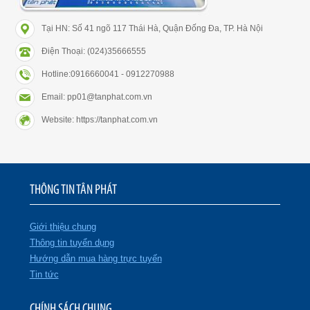
Tại HN: Số 41 ngõ 117 Thái Hà, Quận Đống Đa, TP. Hà Nội
Điện Thoại: (024)35666555
Hotline:0916660041 - 0912270988
Email: pp01@tanphat.com.vn
Website: https://tanphat.com.vn
THÔNG TIN TÂN PHÁT
Giới thiệu chung
Thông tin tuyển dụng
Hướng dẫn mua hàng trực tuyến
Tin tức
CHÍNH SÁCH CHUNG