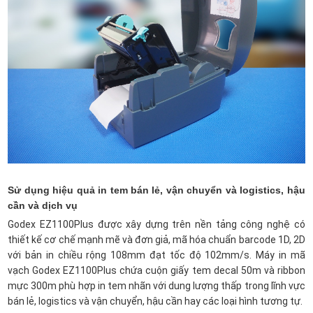
Sử dụng hiệu quả in tem bán lẻ, vận chuyển và logistics, hậu
cần và dịch vụ
Godex EZ1100Plus được xây dựng trên nền tảng công nghệ có
thiết kế cơ chế mạnh mẽ và đơn giả, mã hóa chuẩn barcode 1D, 2D
với bản in chiều rộng 108mm đạt tốc độ 102mm/s. Máy in mã
vạch Godex EZ1100Plus chứa cuộn giấy tem decal 50m và ribbon
mực 300m phù hợp in tem nhãn với dung lượng thấp trong lĩnh vực
bán lẻ, logistics và vận chuyển, hậu cần hay các loại hình tương tự.