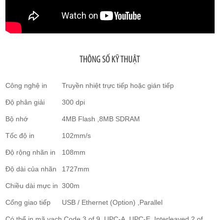
THÔNG SỐ KỸ THUẬT
Công nghệ in
Truyền nhiệt trực tiếp hoặc gián tiếp
Độ phân giải
300 dpi
Bộ nhớ
4MB Flash ,8MB SDRAM
Tốc độ in
102mm/s
Độ rộng nhãn in
108mm
Độ dài của nhãn
1727mm
Chiều dài mực in
300m
Cổng giao tiếp
USB / Ethernet (Option) ,Parallel
Có thể in mã vạch
Code 3 of 9, UPC-A, UPC-E, Interleaved 2 of