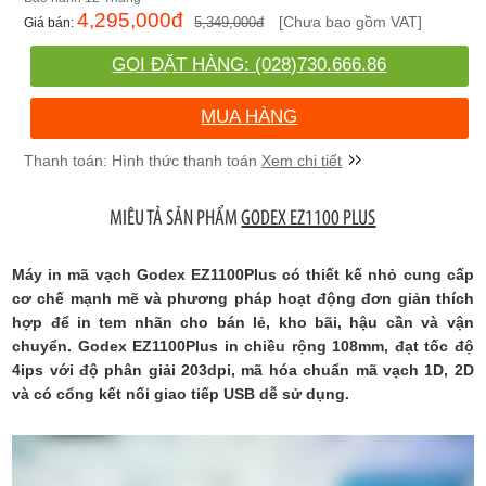
4,295,000
đ
[Chưa bao gồm VAT]
5,349,000
đ
GỌI ĐẶT HÀNG: (028)730.666.86
MUA HÀNG
Xem chi tiết
MIÊU TẢ SẢN PHẨM
GODEX EZ1100 PLUS
Máy in mã vạch Godex EZ1100Plus có thiết kế nhỏ cung cấp
cơ chế mạnh mẽ và phương pháp hoạt động đơn giản thích
hợp để in tem nhãn cho bán lẻ, kho bãi, hậu cần và vận
chuyển. Godex EZ1100Plus in chiều rộng 108mm, đạt tốc độ
4ips với độ phân giải 203dpi, mã hóa chuẩn mã vạch 1D, 2D
và có cổng kết nối giao tiếp USB dễ sử dụng.