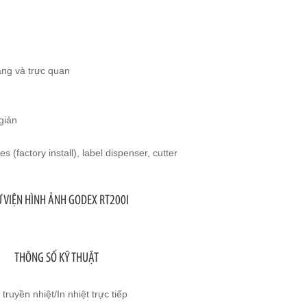
àng và trực quan
giản
(factory install), label dispenser, cutter
 VIỆN HÌNH ẢNH GODEX RT200I
THÔNG SỐ KỸ THUẬT
n truyền nhiệt/In nhiệt trực tiếp