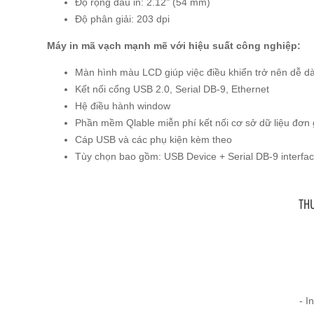
Độ rộng đầu in: 2.12" (54 mm)
Độ phân giải: 203 dpi
Máy in mã vạch mạnh mẽ với hiệu suất công nghiệp:
Màn hình màu LCD giúp việc điều khiển trở nên dễ d
Kết nối cổng USB 2.0, Serial DB-9, Ethernet
Hệ điều hành window
Phần mềm Qlable miễn phí kết nối cơ sở dữ liệu đơn 
Cáp USB và các phụ kiện kèm theo
Tùy chọn bao gồm: USB Device + Serial DB-9 interfaces 
THƯ
- I