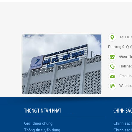
Tại HC
Phường 9, Qu
Điện Th
Hotlin
Email:
Website
THÔNG TIN TÂN PHÁT
CHÍNH SÁ
Giới thiệu chung
Chính sác
Thông tin tuyển dụng
Chính sác