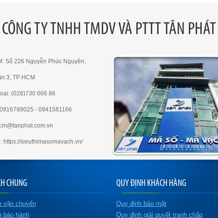
CÔNG TY TNHH TMDV VÀ PTTT TÂN PHÁT
M: Số 226 Nguyễn Phúc Nguyên,
ận 3, TP HCM
oại: (028)730 666 86
e:0916789025 - 0941581166
hcm@tanphat.com.vn
: https://sieuthimasomavach.vn/
CH CHUNG
QUY ĐỊNH KHÁCH HÀNG
h vận chuyển
Quy định bảo mật
h bảo hành
Quy định giải quyết tranh chấp