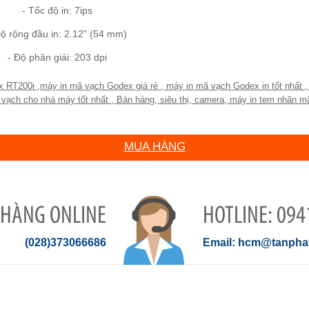
- Tốc độ in: 7ips
Độ rộng đầu in: 2.12" (54 mm)
- Độ phân giải: 203 dpi
x RT200i
,
máy in mã vạch Godex giá rẻ
,
máy in mã vạch Godex in tốt nhất
,
vạch cho nhà máy tốt nhất
,
Bán hàng
,
siêu thị
,
camera
,
máy in tem nhãn mã
MUA HÀNG
 HÀNG ONLINE
094
(028)373066686
hcm@tanphat