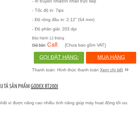
- In truyền nhiệt/In nhiệt trực tiếp
- Tốc độ in: 7ips
- Độ rộng đầu in: 2.12" (54 mm)
- Độ phân giải: 203 dpi
12 tháng
Call
[Chưa bao gồm VAT]
GỌI ĐẶT HÀNG:
MUA HÀNG
(028)730.666.86
Xem chi tiết
ÊU TẢ SẢN PHẨM
GODEX RT200I
hất vì được nâng cao nhiều tính năng giúp máy hoạt động tối ưu.