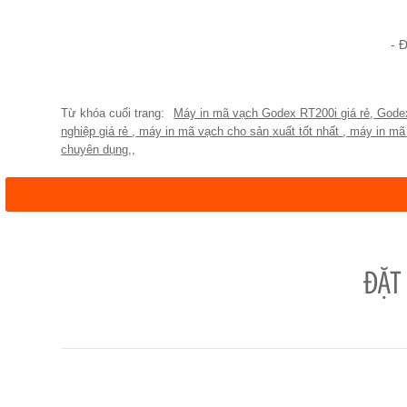
- 
Máy in mã vạch Godex RT200i giá rẻ
,
Gode
nghiệp giá rẻ
,
máy in mã vạch cho sản xuất tốt nhất
,
máy in mã 
chuyên dụng
,
,
ĐẶT