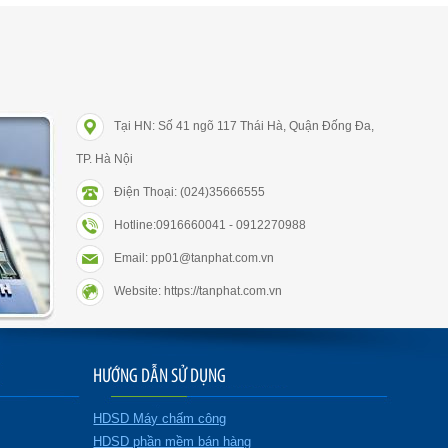
Tại HN: Số 41 ngõ 117 Thái Hà, Quận Đống Đa,
TP. Hà Nội
Điện Thoại: (024)35666555
Hotline:0916660041 - 0912270988
Email: pp01@tanphat.com.vn
Website: https://tanphat.com.vn
HƯỚNG DẪN SỬ DỤNG
HDSD Máy chấm công
HDSD phần mềm bán hàng