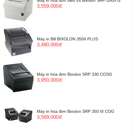
Máy in hóa đơn siêu thị Bixolon SRP-350II G
3,559,000
đ
Máy in Bill BIXOLON 350II PLUS
3,490,000
đ
Máy in hóa đơn Bixolon SRP 330 COSG
3,950,000
đ
Máy in hóa đơn Bixolon SRP 350 III COG
3,569,000
đ