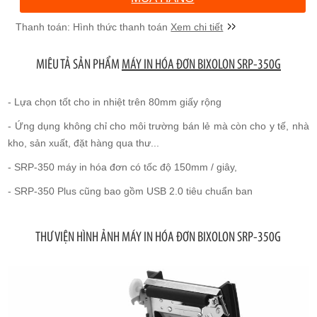
Xem chi tiết
MIÊU TẢ SẢN PHẨM
MÁY IN HÓA ĐƠN BIXOLON SRP-350G
- Lựa chọn tốt cho in nhiệt trên 80mm giấy rộng
- Ứng dụng không chỉ cho môi trường bán lẻ mà còn cho y tế, nhà
kho, sản xuất, đặt hàng qua thư...
- SRP-350 máy in hóa đơn có tốc độ 150mm / giây,
- SRP-350 Plus cũng bao gồm USB 2.0 tiêu chuẩn ban
THƯ VIỆN HÌNH ẢNH MÁY IN HÓA ĐƠN BIXOLON SRP-350G