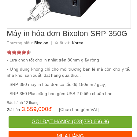
Máy in hóa đơn Bixolon SRP-350G
Bixolon
Korea
- Lựa chọn tốt cho in nhiệt trên 80mm giấy rộng
- Ứng dụng không chỉ cho môi trường bán lẻ mà còn cho y tế,
nhà kho, sản xuất, đặt hàng qua thư...
- SRP-350 máy in hóa đơn có tốc độ 150mm / giây,
- SRP-350 Plus cũng bao gồm USB 2.0 tiêu chuẩn ban
12 tháng
3,559,000
đ
[Chưa bao gồm VAT]
GỌI ĐẶT HÀNG: (028)730.666.86
MUA HÀNG