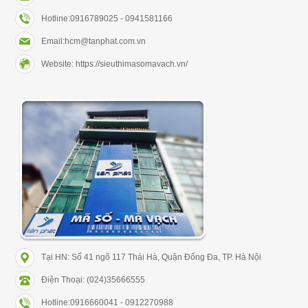
Hotline:0916789025 - 0941581166
Email:hcm@tanphat.com.vn
Website: https://sieuthimasomavach.vn/
Tại HN: Số 41 ngõ 117 Thái Hà, Quận Đống Đa, TP. Hà Nội
Điện Thoại: (024)35666555
Hotline:0916660041 - 0912270988