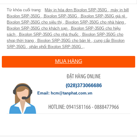
Máy in hóa đơn Bixolon SRP-350G
,
máy in bill
Bixolon SRP-350G
,
Bixolon SRP-350G
,
Bixolon SRP-350G giá rẻ
,
Bixolon SRP-350G cho siêu thị
,
Bixolon SRP-350G cho nhà hàng
,
Bixolon SRP-350G cho khách sạn
,
Bixolon SRP-350G cho hiệu
sách
,
Bixolon SRP-350G cho nhà thuốc
,
Bixolon SRP-350G cho
shop thời trang
,
Bixolon SRP-350G cho bán lẻ
,
cung cấp Bixolon
SRP-350G
,
phân phối Bixolon SRP-350G
,
,
MUA HÀNG
ĐẶT HÀNG ONLINE
(028)373066686
hcm@tanphat.com.vn
0941581166 - 0888477966