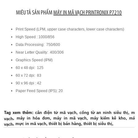
MIÊU TẢ SẢN PHẨM
MÁY IN MÃ VẠCH PRINTRONIX P7210
Print Speed (LPM, upper case characters, lower case characters)
High Speed : 1000/856
Data Processing: 750/600
Near Letter Quality: 400/306
Graphics Speed (IPM)
60 x 48 dpi: 125
60 x 72 dpi: 83
90 x 96 dpi : 42
Paper Feed Speed (IPS): 20
Tag xem thêm:
cân điện tử mã vạch
,
cổng từ an ninh siêu thị
,
má
,
máy in hóa đơn
,
máy in mã vạch
,
máy kiểm kê kho
,
máy
vạch
,
mực in mã vạch
,
thiết bị bán hàng
,
thiết bị siêu thị
,
vạch