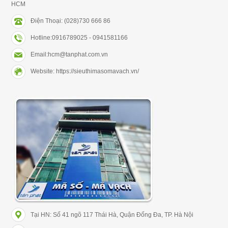
HCM
Điện Thoại: (028)730 666 86
Hotline:0916789025 - 0941581166
Email:hcm@tanphat.com.vn
Website: https://sieuthimasomavach.vn/
Tại HN: Số 41 ngõ 117 Thái Hà, Quận Đống Đa, TP. Hà Nội