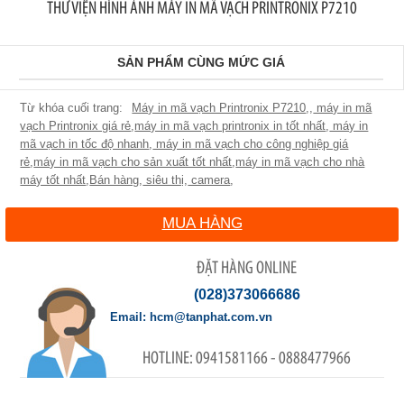
THƯ VIỆN HÌNH ẢNH MÁY IN MÃ VẠCH PRINTRONIX P7210
SẢN PHẨM CÙNG MỨC GIÁ
Máy in mã vạch Printronix P7210
,
,
máy in mã
vạch Printronix giá rẻ
,
máy in mã vạch printronix in tốt nhất
,
máy in
mã vạch in tốc độ nhanh
,
máy in mã vạch cho công nghiệp giá
rẻ
,
máy in mã vạch cho sản xuất tốt nhất
,
máy in mã vạch cho nhà
máy tốt nhất
,
Bán hàng
,
siêu thị
,
camera
,
MUA HÀNG
ĐẶT HÀNG ONLINE
(028)373066686
hcm@tanphat.com.vn
0941581166 - 0888477966