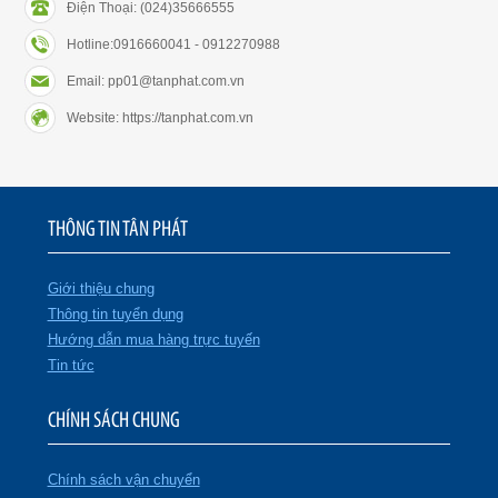
Điện Thoại: (024)35666555
Hotline:0916660041 - 0912270988
Email: pp01@tanphat.com.vn
Website: https://tanphat.com.vn
THÔNG TIN TÂN PHÁT
Giới thiệu chung
Thông tin tuyển dụng
Hướng dẫn mua hàng trực tuyến
Tin tức
CHÍNH SÁCH CHUNG
Chính sách vận chuyển