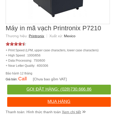
Máy in mã vạch Printronix P7210
Printronix
Mexico
+ Print Speed (LPM, upper case characters, lower case characters)
+ High Speed : 1000/856
+ Data Processing: 750/600
+ Near Letter Quality: 400/306
12 tháng
Call
[Chưa bao gồm VAT]
GỌI ĐẶT HÀNG: (028)730.666.86
MUA HÀNG
Xem chi tiết