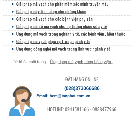
Giải pháp mã vạch cho phần mềm xác minh truyền máu
Giải pháp máy tính bảng cho phòng khám
Giải pháp mã vạch cho các bệnh viện phụ sản
Giải pháp mã số mã vạch cho hệ thống chăm sóc y tế
Ứng dụng mã vạch trong nghành y tế, các bệnh viện , hiệu thuốc
Giải pháp mã vạch phục vụ trong ngành y tế
Ứng dụng công nghệ mã vạch trong lĩnh vực ngành y tế
Ứng
,
dụng
,
mã
,
vạch
,
trong
,
bệnh
,
viện
,
,
ĐẶT HÀNG ONLINE
(028)373066686
hcm@tanphat.com.vn
0941581166 - 0888477966