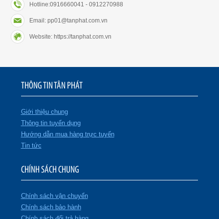
Hotline:0916660041 - 0912270988
Email: pp01@tanphat.com.vn
Website: https://tanphat.com.vn
THÔNG TIN TÂN PHÁT
Giới thiệu chung
Thông tin tuyển dụng
Hướng dẫn mua hàng trực tuyến
Tin tức
CHÍNH SÁCH CHUNG
Chính sách vận chuyển
Chính sách bảo hành
Chính sách đổi trả hàng