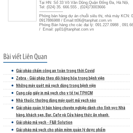
Tại HN: Số 33 Võ Văn Dũng,Quận Đống Đa, Hà Nội,
Tel: (024) 35. 666.555 , (024)73003666
--------------------
Phòng bán hàng dự án chuỗi siêu thị, nhà máy KCN: 
0917886988 / Email:tt06@tanphat.com.vn
Phòng Bán hàng cho các đại lý: 091.227.0988 , 091.6
/ Email: pp01@tanphat.com.vn
Giải pháp chấm công an toàn trong thời Covid
Zebra - Giải pháp theo dõi hàng hóa trong bệnh viện
Những máy quét mã vạch dùng trong bệnh viện
Cung cấp giấy in mã vạch cho y tế tại TPHCM
Nhà thuốc thường dùng máy quét mã vạch nào
Giải phảp quản lý bán hàng chuyên nghiệp dành cho lĩnh vực Nhà
hàng, khách sạn, Bar, Cafe và Cửa hàng thức ăn nhanh.
Giải pháp mã vạch - F&B Solution
Giải pháp mã vạch cho phần mềm quản lý dược phẩm