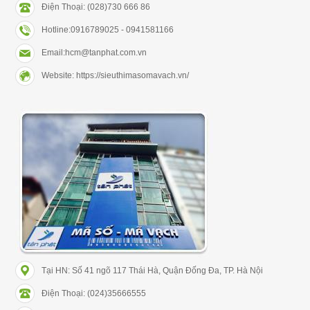
Điện Thoại: (028)730 666 86
Hotline:0916789025 - 0941581166
Email:hcm@tanphat.com.vn
Website: https://sieuthimasomavach.vn/
Tại HN: Số 41 ngõ 117 Thái Hà, Quận Đống Đa, TP. Hà Nội
Điện Thoại: (024)35666555