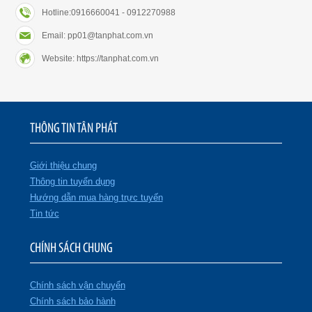
Hotline:0916660041 - 0912270988
Email: pp01@tanphat.com.vn
Website: https://tanphat.com.vn
THÔNG TIN TÂN PHÁT
Giới thiệu chung
Thông tin tuyển dụng
Hướng dẫn mua hàng trực tuyến
Tin tức
CHÍNH SÁCH CHUNG
Chính sách vận chuyển
Chính sách bảo hành