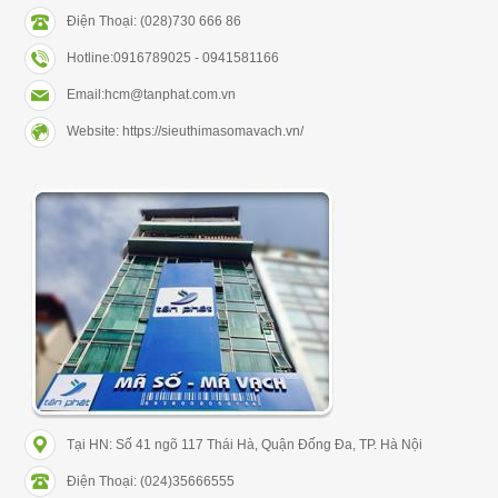
Điện Thoại: (028)730 666 86
Hotline:0916789025 - 0941581166
Email:hcm@tanphat.com.vn
Website: https://sieuthimasomavach.vn/
Tại HN: Số 41 ngõ 117 Thái Hà, Quận Đống Đa, TP. Hà Nội
Điện Thoại: (024)35666555