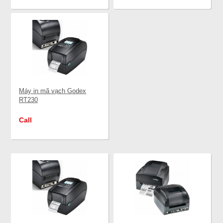
Máy in mã vạch Godex
RT230
Call