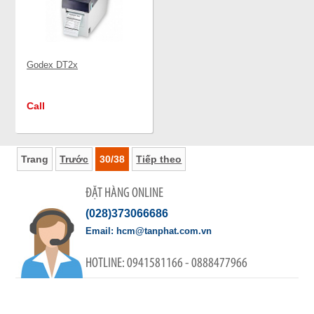
Godex DT2x
Call
Trang
Trước
30/38
Tiếp theo
ĐẶT HÀNG ONLINE
(028)373066686
hcm@tanphat.com.vn
0941581166 - 0888477966