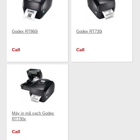
Godex RT860i
Godex RT730i
Call
Call
Máy in mã vạch Godex
RT730x
Call