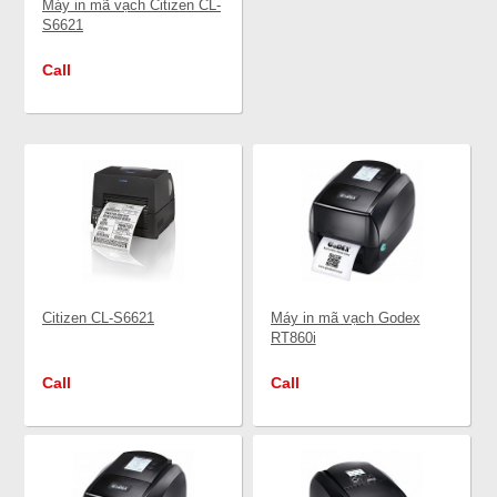
Máy in mã vạch Citizen CL-
S6621
Call
Citizen CL-S6621
Máy in mã vạch Godex
RT860i
Call
Call