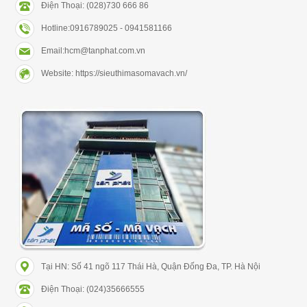
Điện Thoại: (028)730 666 86
Hotline:0916789025 - 0941581166
Email:hcm@tanphat.com.vn
Website: https://sieuthimasomavach.vn/
Tại HN: Số 41 ngõ 117 Thái Hà, Quận Đống Đa, TP. Hà Nội
Điện Thoại: (024)35666555