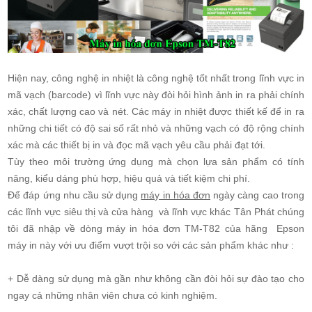
Hiện nay, công nghệ in nhiệt là công nghệ tốt nhất trong lĩnh vực in
mã vạch (barcode) vì lĩnh vực này đòi hỏi hình ảnh in ra phải chính
xác, chất lượng cao và nét. Các máy in nhiệt được thiết kế để in ra
những chi tiết có độ sai số rất nhỏ và những vạch có độ rộng chính
xác mà các thiết bị in và đọc mã vạch yêu cầu phải đạt tới.
Tùy theo môi trường ứng dụng mà chọn lựa sản phẩm có tính
năng, kiểu dáng phù hợp, hiệu quả và tiết kiệm chi phí.
Để đáp ứng nhu cầu sử dụng
máy in hóa đơn
ngày càng cao trong
các lĩnh vực siêu thị và cửa hàng và lĩnh vực khác Tân Phát chúng
tôi đã nhập về dòng máy in hóa đơn TM-T82 của hãng Epson
máy in này với ưu điểm vượt trội so với các sản phẩm khác như :
+ Dễ dàng sử dụng mà gần như không cần đòi hỏi sự đào tạo cho
ngay cả những nhân viên chưa có kinh nghiệm.