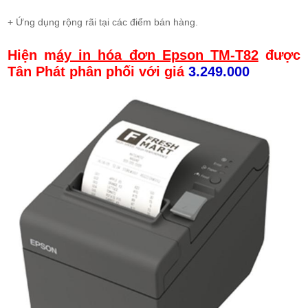
+ Ứng dụng rộng rãi tại các điểm bán hàng.
Hiện m
áy in hóa đơn Epson TM-T82
được
Tân Phát phân phối với giá
3.249.000