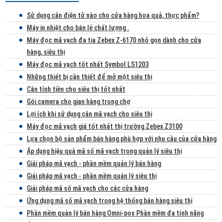
Sử dụng cân điện tử nào cho cửa hàng hoa quả, thực phẩm?
Máy in nhiệt cho bán lẻ chất lượng .
Máy đọc mã vạch đa tia Zebex Z-6170 nhỏ gọn dành cho cửa
hàng, siêu thị
Máy đọc mã vạch tốt nhất Symbol LS1203
Những thiết bị cần thiết để mở một siêu thị
Cân tính tiền cho siêu thị tốt nhất
Gói camera cho gian hàng trong chợ
Lợi ích khi sử dụng cân mã vạch cho siêu thị
Máy đọc mã vạch giá tốt nhất thị trường Zebex Z3100
Lựa chọn bộ sản phẩm bán hàng phù hợp với nhu cầu của cửa hàng
Áp dụng hiệu quả mã số mã vạch trong quản lý siêu thị
Giải pháp mã vạch - phần mềm quản lý bán hàng
Giải pháp mã vạch - phần mềm quản lý siêu thị
Giải pháp mã số mã vạch cho các cửa hàng
Ứng dụng mã số mã vạch trong hệ thống bán hàng siêu thị
Phần mềm quản lý bán hàng Omni-pos Phần mềm đa tính năng