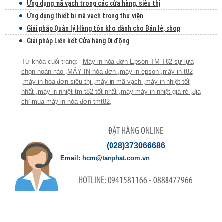
Ứng dụng mã vạch trong các cửa hàng, siêu thị
Ứng dụng thiết bị mã vạch trong thư viện
Giải pháp Quản lý Hàng tồn kho dành cho Bán lẻ, shop
Giải pháp Liên kết Cửa hàng Di động
Máy in hóa đơn Epson TM-T82 sự lựa
chọn hoàn hảo
,
MÁY IN hóa đơn
,
máy in epson
,
máy in t82
,
máy in hóa đơn siêu thị
,
máy in mã vạch
,
máy in nhiệt tốt
nhất
,
máy in nhiệt tm-t82 tốt nhất
,
máy máy in nhiệt giá rẻ
,
địa
chỉ mua máy in hóa đơn tmt82
,
ĐẶT HÀNG ONLINE
(028)373066686
hcm@tanphat.com.vn
0941581166 - 0888477966