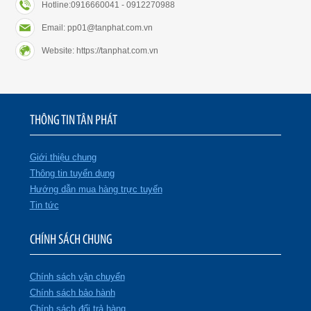
Hotline:0916660041 - 0912270988
Email: pp01@tanphat.com.vn
Website: https://tanphat.com.vn
THÔNG TIN TÂN PHÁT
Giới thiệu chung
Thông tin tuyển dụng
Hướng dẫn mua hàng trực tuyến
Tin tức
CHÍNH SÁCH CHUNG
Chính sách vận chuyển
Chính sách bảo hành
Chính sách đổi trả hàng