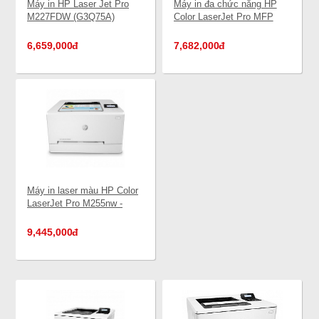
Máy in HP Laser Jet Pro
Máy in đa chức năng HP
M227FDW (G3Q75A)
Color LaserJet Pro MFP
M182n - 7KW54A (Copy,
Scan, Lan)
6,659,000
đ
7,682,000
đ
Máy in laser màu HP Color
LaserJet Pro M255nw -
7KW63A (wifi)
9,445,000
đ