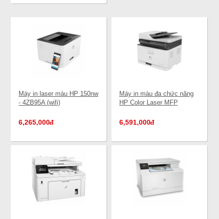
Máy in laser màu HP 150nw
Máy in màu đa chức năng
- 4ZB95A (wifi)
HP Color Laser MFP
179fnw - 4ZB97A (photo,
scan, wifi, fax)
6,265,000
đ
6,591,000
đ