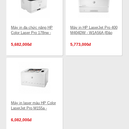
Máy in đa chức năng HP
Máy in HP LaserJet Pro 400
Color Laser Pro 178nw -
M404DW - W1A56A (Đảo
4ZB96A (wifi,copy, scan)
mặt, wifi)
5,682,000
đ
5,773,000
đ
Máy in laser màu HP Color
LaserJet Pro M155a -
7KW48A
6,082,000
đ