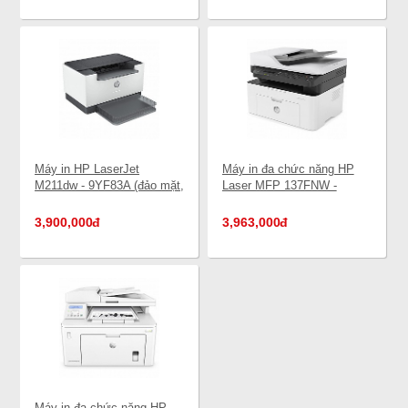
Máy in HP LaserJet
Máy in đa chức năng HP
M211dw - 9YF83A (đảo mặt,
Laser MFP 137FNW -
wifi)
4ZB84A (Photo, Scan, Fax)
3,900,000
đ
3,963,000
đ
Máy in đa chức năng HP