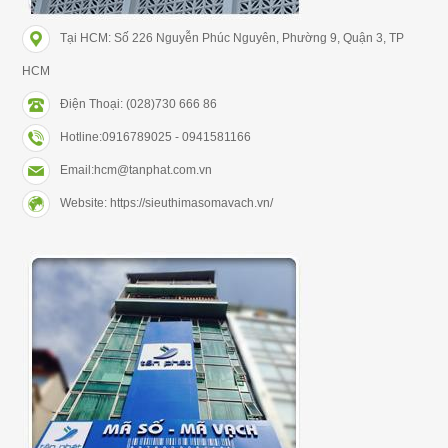
Tại HCM: Số 226 Nguyễn Phúc Nguyên, Phường 9, Quận 3, TP
HCM
Điện Thoại: (028)730 666 86
Hotline:0916789025 - 0941581166
Email:hcm@tanphat.com.vn
Website: https://sieuthimasomavach.vn/