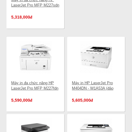
LaserJet Pro MFP M227sdn
- G3Q74A (In, Scan,
Photocopy)
5,318,000
đ
Máy in đa chức năng HP
Máy in HP LaserJet Pro
LaserJet Pro MFP M227fdn
M404DN - W1A53A (đảo
- G3Q79A (copy, scan, fax)
mặt, lan)
5,590,000
đ
5,605,000
đ