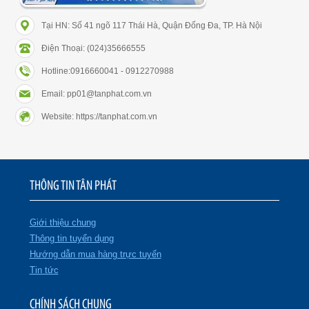
Tại HN: Số 41 ngõ 117 Thái Hà, Quận Đống Đa, TP. Hà Nội
Điện Thoại: (024)35666555
Hotline:0916660041 - 0912270988
Email: pp01@tanphat.com.vn
Website: https://tanphat.com.vn
THÔNG TIN TÂN PHÁT
Giới thiệu chung
Thông tin tuyển dụng
Hướng dẫn mua hàng trực tuyến
Tin tức
CHÍNH SÁCH CHUNG