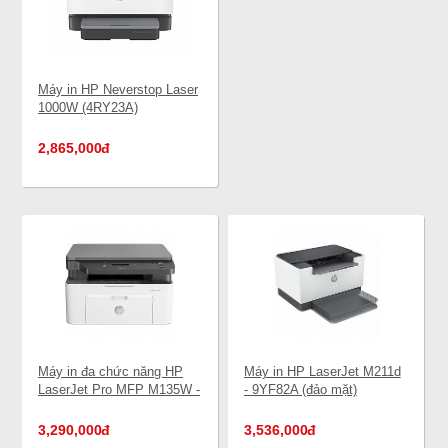
Máy in HP Neverstop Laser
1000W (4RY23A)
2,865,000
đ
Máy in đa chức năng HP
Máy in HP LaserJet M211d
LaserJet Pro MFP M135W -
- 9YF82A (đảo mặt)
4ZB83A (copy, scan, wifi)
3,290,000
đ
3,536,000
đ