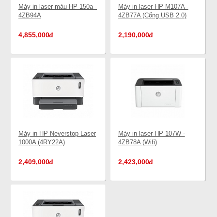
Máy in laser màu HP 150a -
Máy in laser HP M107A -
4ZB94A
4ZB77A (Cổng USB 2.0)
4,855,000
đ
2,190,000
đ
Máy in HP Neverstop Laser
Máy in laser HP 107W -
1000A (4RY22A)
4ZB78A (Wifi)
2,409,000
đ
2,423,000
đ