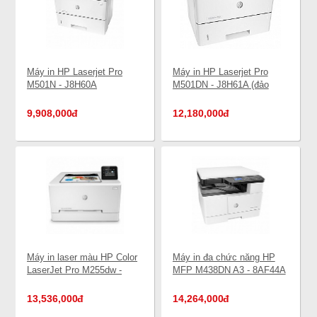
Máy in HP Laserjet Pro
Máy in HP Laserjet Pro
M501N - J8H60A
M501DN - J8H61A (đảo
mặt)
9,908,000
đ
12,180,000
đ
Máy in laser màu HP Color
Máy in đa chức năng HP
LaserJet Pro M255dw -
MFP M438DN A3 - 8AF44A
7KW64A (đảo mặt, wifi)
(Copy, scan, Lan, Đảo mặt)
13,536,000
đ
14,264,000
đ