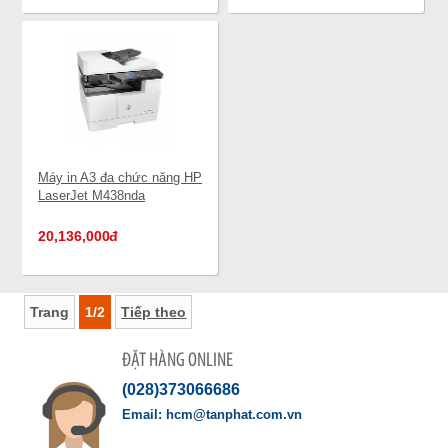
Máy in A3 đa chức năng HP
LaserJet M438nda
(8AF45A)
20,136,000
đ
Trang
1/2
Tiếp theo
ĐẶT HÀNG ONLINE
(028)373066686
hcm@tanphat.com.vn