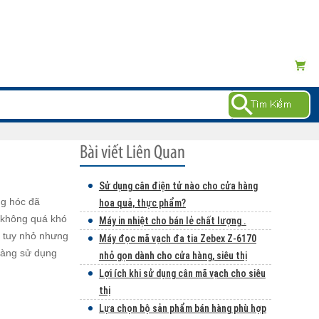
Sử dụng cân điện tử nào cho cửa hàng
ng hóc đã
hoa quả, thực phẩm?
 không quá khó
Máy in nhiệt cho bán lẻ chất lượng .
n tuy nhỏ nhưng
Máy đọc mã vạch đa tia Zebex Z-6170
 dàng sử dụng
nhỏ gọn dành cho cửa hàng, siêu thị
Lợi ích khi sử dụng cân mã vạch cho siêu
thị
Lựa chọn bộ sản phẩm bán hàng phù hợp