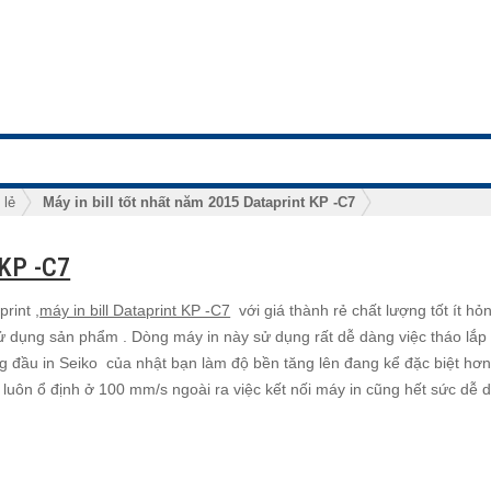
 lẻ
Máy in bill tốt nhất năm 2015 Dataprint KP -C7
 KP -C7
rint ,
máy in bill Dataprint KP -C7
với giá thành rẻ chất lượng tốt ít hỏ
 dụng sản phẩm . Dòng máy in này sử dụng rất dễ dàng việc tháo lắp
ng đầu in Seiko của nhật bạn làm độ bền tăng lên đang kể đặc biệt hơ
 luôn ổ định ở 100 mm/s ngoài ra việc kết nối máy in cũng hết sức dễ