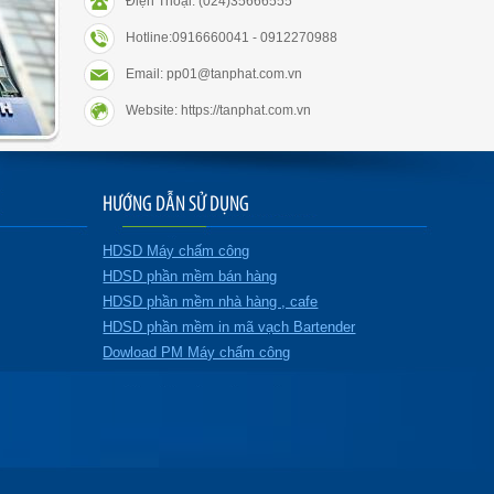
Điện Thoại: (024)35666555
Hotline:0916660041 - 0912270988
Email: pp01@tanphat.com.vn
Website: https://tanphat.com.vn
HƯỚNG DẪN SỬ DỤNG
HDSD Máy chấm công
HDSD phần mềm bán hàng
HDSD phần mềm nhà hàng , cafe
HDSD phần mềm in mã vạch Bartender
Dowload PM Máy chấm công