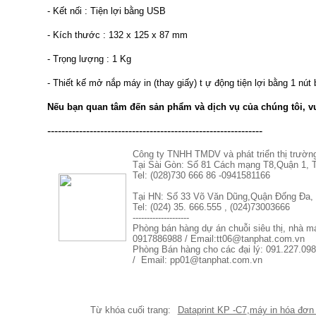
- Kết nối : Tiện lợi bằng USB
- Kích thước : 132 x 125 x 87 mm
- Trọng lượng : 1 Kg
- Thiết kế mở nắp máy in (thay giấy) t ự động tiện lợi bằng 1 nút
Nếu bạn quan tâm đến sản phẩm và dịch vụ của chúng tôi, vu
-------------------------------------------------------------
Công ty TNHH TMDV và phát triển thị trườn
Tại Sài Gòn: Số 81 Cách mạng T8,Quận 1
Tel: (028)730 666 86 -0941581166
Tại HN: Số 33 Võ Văn Dũng,Quận Đống Đa, 
Tel: (024) 35. 666.555 , (024)73003666
--------------------
Phòng bán hàng dự án chuỗi siêu thị, nhà 
0917886988 / Email:tt06@tanphat.com.vn
Phòng Bán hàng cho các đại lý: 091.227.098
/ Email: pp01@tanphat.com.vn
Dataprint KP -C7
,
máy in hóa đơn