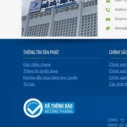
Điện Th
Hotlin
Email:
Website
THÔNG TIN TÂN PHÁT
CHÍNH SÁ
Giới thiệu chung
Chính sác
Thông tin tuyển dụng
Chính sác
Hướng dẫn mua hàng trực tuyến
Chính sách
Tin tức
Các hình t
CÔNG TY 
GPKD số: 