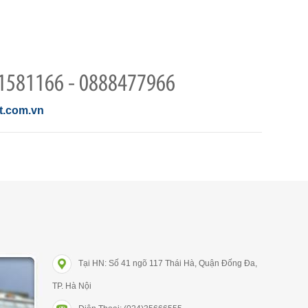
1581166 - 0888477966
.com.vn
Tại HN: Số 41 ngõ 117 Thái Hà, Quận Đống Đa,
TP. Hà Nội