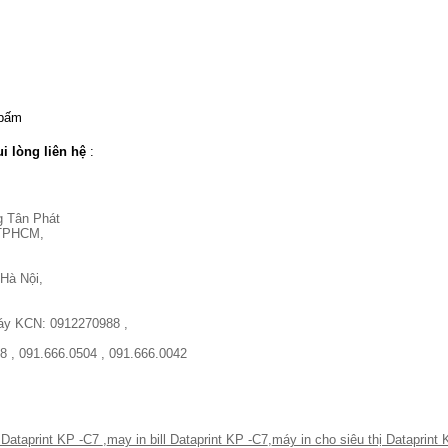
 bấm
i lòng liên hệ
:
g Tân Phát
, TPHCM,
Hà Nội,
máy KCN: 0912270988 ,
8 , 091.666.0504 , 091.666.0042
 Dataprint KP -C7
,
may in bill Dataprint KP -C7
,
máy in cho siêu thị Dataprint