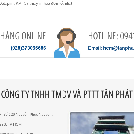
 Dataprint KP -C7
,
máy in hóa đơn tốt nhất
,
 HÀNG ONLINE
094
(028)373066686
hcm@tanphat
CÔNG TY TNHH TMDV VÀ PTTT TÂN PHÁT
M: Số 226 Nguyễn Phúc Nguyên,
ận 3, TP HCM