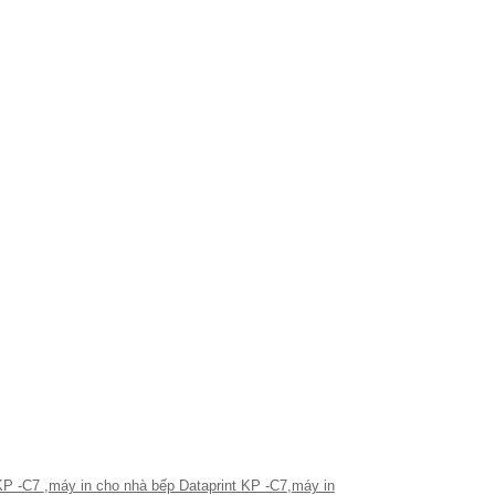
 KP -C7
,
máy in cho nhà bếp Dataprint KP -C7
,
máy in