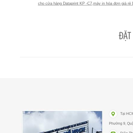
cho cửa hàng Dataprint KP -C7
,
máy in hóa đơn giá rẻ
ĐẶT
Tại HC
Phường 9, Qu