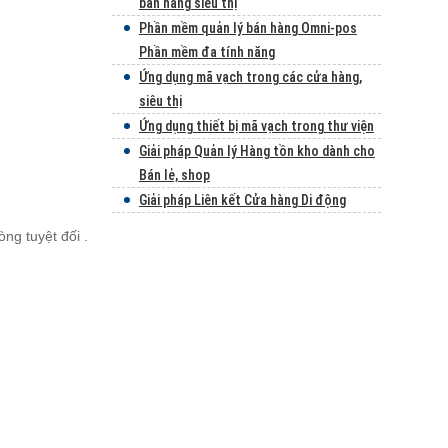
bán hàng siêu thị
Phần mềm quản lý bán hàng Omni-pos
Phần mềm đa tính năng
Ứng dụng mã vạch trong các cửa hàng,
siêu thị
Ứng dụng thiết bị mã vạch trong thư viện
Giải pháp Quản lý Hàng tồn kho dành cho
Bán lẻ, shop
Giải pháp Liên kết Cửa hàng Di động
ng tuyệt đối .