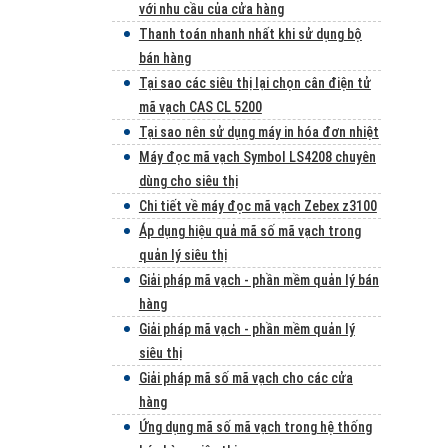
với nhu cầu của cửa hàng
Thanh toán nhanh nhất khi sử dụng bộ
bán hàng
Tại sao các siêu thị lại chọn cân điện tử
mã vạch CAS CL 5200
Tại sao nên sử dụng máy in hóa đơn nhiệt
Máy đọc mã vạch Symbol LS4208 chuyên
dùng cho siêu thị
Chi tiết về máy đọc mã vạch Zebex z3100
Áp dụng hiệu quả mã số mã vạch trong
quản lý siêu thị
Giải pháp mã vạch - phần mềm quản lý bán
hàng
Giải pháp mã vạch - phần mềm quản lý
siêu thị
Giải pháp mã số mã vạch cho các cửa
hàng
Ứng dụng mã số mã vạch trong hệ thống