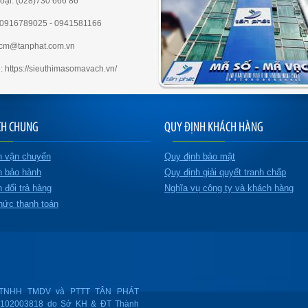
oại: (028)730 666 86
e:0916789025 - 0941581166
hcm@tanphat.com.vn
: https://sieuthimasomavach.vn/
CH CHUNG
QUY ĐỊNH KHÁCH HÀNG
h vận chuyển
Quy định bảo mật
h bảo hành
Quy định giải quyết tranh chấp
 đổi trả hàng
Nghĩa vụ công ty và khách hàng
hức thanh toán
TNHH TMDV và PTTT TÂN PHÁT
0102003818 do Sở KH & ĐT Thành